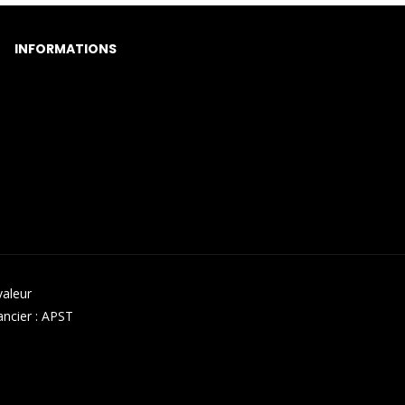
INFORMATIONS
Mentions légales
Qui sommes-nous ?
valeur
ancier : APST