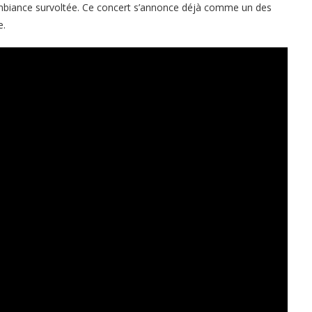
ambiance survoltée. Ce concert s’annonce déjà comme un des
e.